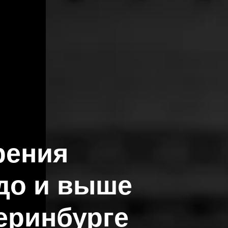
рения
до и выше
теринбурге